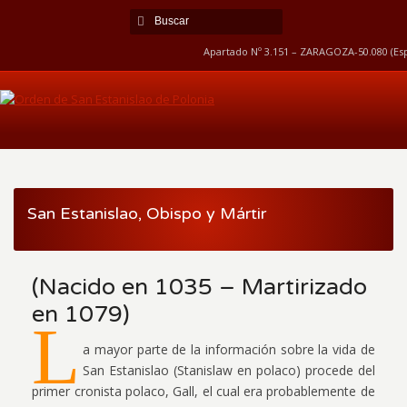
Apartado Nº 3.151 – ZARAGOZA-50.080 (Esp
San Estanislao, Obispo y Mártir
(Nacido en 1035 – Martirizado
en 1079)
L
a mayor parte de la información sobre la vida de
San Estanislao (Stanislaw en polaco) procede del
primer cronista polaco, Gall, el cual era probablemente de