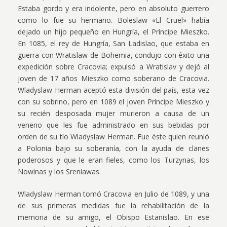
Estaba gordo y era indolente, pero en absoluto guerrero
como lo fue su hermano. Boleslaw «El Cruel» había
dejado un hijo pequeño en Hungría, el Príncipe Mieszko.
En 1085, el rey de Hungría, San Ladislao, que estaba en
guerra con Wratislaw de Bohemia, condujo con éxito una
expedición sobre Cracovia; expulsó a Wratislav y dejó al
joven de 17 años Mieszko como soberano de Cracovia.
Wladyslaw Herman aceptó esta división del país, esta vez
con su sobrino, pero en 1089 el joven Príncipe Mieszko y
su recién desposada mujer murieron a causa de un
veneno que les fue administrado en sus bebidas por
orden de su tío Wladyslaw Herman. Fue éste quien reunió
a Polonia bajo su soberanía, con la ayuda de clanes
poderosos y que le eran fieles, como los Turzynas, los
Nowinas y los Sreniawas.
Wladyslaw Herman tomó Cracovia en Julio de 1089, y una
de sus primeras medidas fue la rehabilitación de la
memoria de su amigo, el Obispo Estanislao. En ese