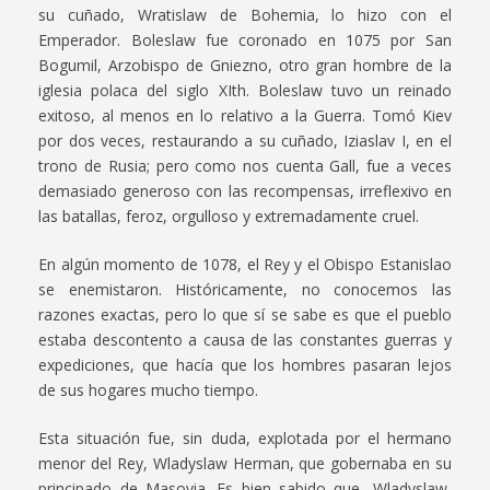
su cuñado, Wratislaw de Bohemia, lo hizo con el
Emperador. Boleslaw fue coronado en 1075 por San
Bogumil, Arzobispo de Gniezno, otro gran hombre de la
iglesia polaca del siglo XIth. Boleslaw tuvo un reinado
exitoso, al menos en lo relativo a la Guerra. Tomó Kiev
por dos veces, restaurando a su cuñado, Iziaslav I, en el
trono de Rusia; pero como nos cuenta Gall, fue a veces
demasiado generoso con las recompensas, irreflexivo en
las batallas, feroz, orgulloso y extremadamente cruel.
En algún momento de 1078, el Rey y el Obispo Estanislao
se enemistaron. Históricamente, no conocemos las
razones exactas, pero lo que sí se sabe es que el pueblo
estaba descontento a causa de las constantes guerras y
expediciones, que hacía que los hombres pasaran lejos
de sus hogares mucho tiempo.
Esta situación fue, sin duda, explotada por el hermano
menor del Rey, Wladyslaw Herman, que gobernaba en su
principado de Masovia. Es bien sabido que, Wladyslaw,