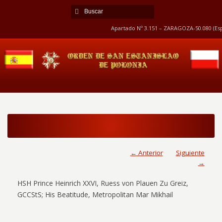
Apartado Nº 3.151 – ZARAGOZA-50.080 (Esp
← Anterior
Siguiente
→
HSH Prince Heinrich XXVI, Ruess von Plauen Zu Greiz,
GCCStS; His Beatitude, Metropolitan Mar Mikhail