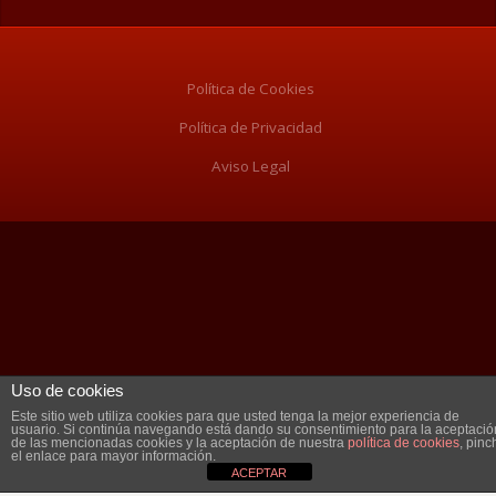
Política de Cookies
Política de Privacidad
Aviso Legal
Uso de cookies
Este sitio web utiliza cookies para que usted tenga la mejor experiencia de
usuario. Si continúa navegando está dando su consentimiento para la aceptació
de las mencionadas cookies y la aceptación de nuestra
política de cookies
, pinc
el enlace para mayor información.
ACEPTAR