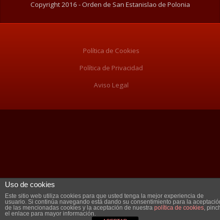
Copyright 2016 - Orden de San Estanislao de Polonia
Política de Cookies
Política de Privacidad
Aviso Legal
Uso de cookies
Este sitio web utiliza cookies para que usted tenga la mejor experiencia de
usuario. Si continúa navegando está dando su consentimiento para la aceptació
de las mencionadas cookies y la aceptación de nuestra
política de cookies
, pinc
el enlace para mayor información.