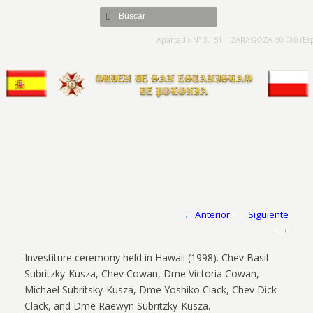
Apartado Nº 3.151 – ZARAGOZA-50.080 (Esp
← Anterior
Siguiente
→
Investiture ceremony held in Hawaii (1998). Chev Basil
Subritzky-Kusza, Chev Cowan, Dme Victoria Cowan,
Michael Subritsky-Kusza, Dme Yoshiko Clack, Chev Dick
Clack, and Dme Raewyn Subritzky-Kusza.