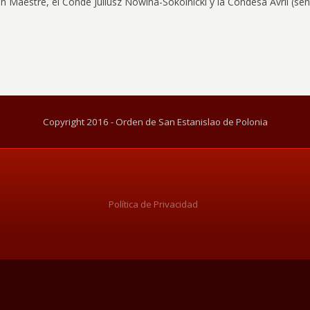
n Maestre, el Conde Juliusz Nowina-Sokolnicki y la Condesa Avril (se
Copyright 2016 - Orden de San Estanislao de Polonia
Política de Privacidad