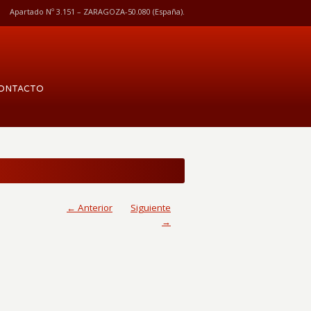
Apartado Nº 3.151 – ZARAGOZA-50.080 (España).
ONTACTO
← Anterior
Siguiente
→